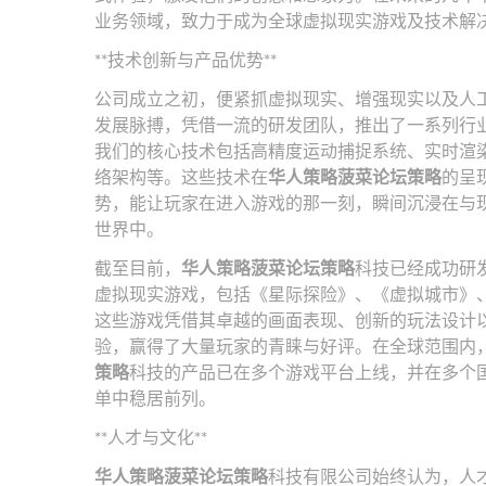
业务领域，致力于成为全球虚拟现实游戏及技术解
**技术创新与产品优势**
公司成立之初，便紧抓虚拟现实、增强现实以及人
发展脉搏，凭借一流的研发团队，推出了一系列行
我们的核心技术包括高精度运动捕捉系统、实时渲
络架构等。这些技术在
华人策略菠菜论坛策略
的呈
势，能让玩家在进入游戏的那一刻，瞬间沉浸在与
世界中。
截至目前，
华人策略菠菜论坛策略
科技已经成功研
虚拟现实游戏，包括《星际探险》、《虚拟城市》
这些游戏凭借其卓越的画面表现、创新的玩法设计
验，赢得了大量玩家的青睐与好评。在全球范围内
策略
科技的产品已在多个游戏平台上线，并在多个
单中稳居前列。
**人才与文化**
华人策略菠菜论坛策略
科技有限公司始终认为，人